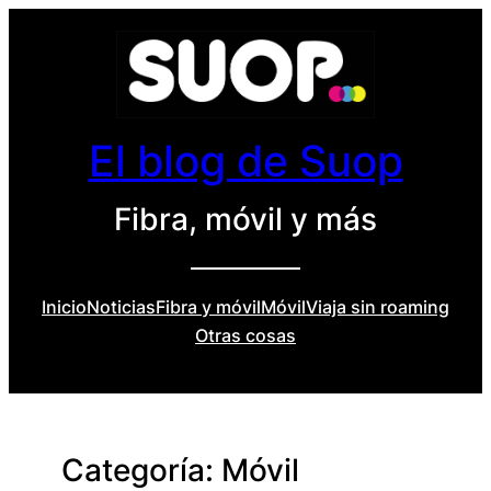
Saltar
al
contenido
El blog de Suop
Fibra, móvil y más
Inicio
Noticias
Fibra y móvil
Móvil
Viaja sin roaming
Otras cosas
Categoría:
Móvil