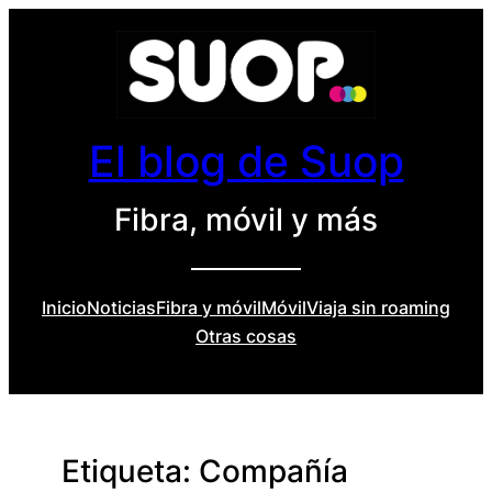
Saltar
al
contenido
El blog de Suop
Fibra, móvil y más
Inicio
Noticias
Fibra y móvil
Móvil
Viaja sin roaming
Otras cosas
Etiqueta:
Compañía