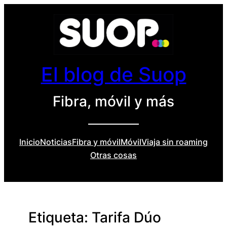
Saltar
al
contenido
El blog de Suop
Fibra, móvil y más
Inicio
Noticias
Fibra y móvil
Móvil
Viaja sin roaming
Otras cosas
Etiqueta:
Tarifa Dúo