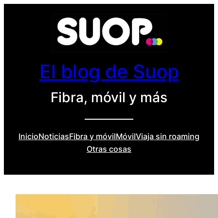
Saltar
al
contenido
El blog de Suop
Fibra, móvil y más
Inicio
Noticias
Fibra y móvil
Móvil
Viaja sin roaming
Otras cosas