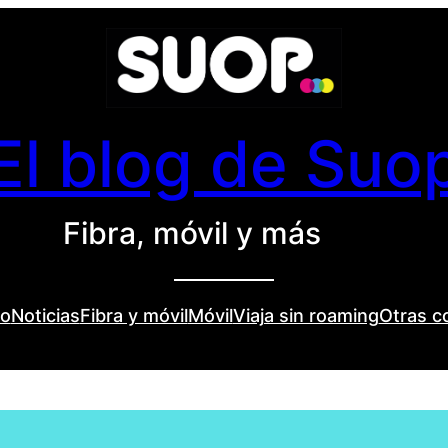
El blog de Suo
Fibra, móvil y más
io
Noticias
Fibra y móvil
Móvil
Viaja sin roaming
Otras c