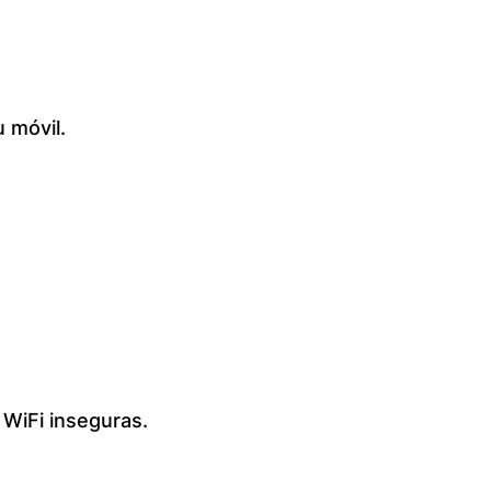
u móvil.
 WiFi inseguras.