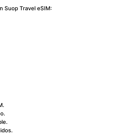
on Suop Travel eSIM:
M.
o.
le.
idos.